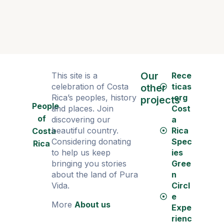
Our
This site is a
Rece
celebration of Costa
ticas
other
Rica’s peoples, history
.org
projects
People
and places. Join
Cost
of
discovering our
a
beautiful country.
Rica
Costa
Considering donating
Spec
Rica
to help us keep
ies
bringing you stories
Gree
about the land of Pura
n
Vida.
Circl
e
More
About us
Expe
rienc