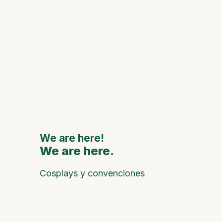
y
Espaci
Históri
Celebra
anivers
de Oca 
grandes
naciona
interna
We are here!
We are here.
We are
Cosplays y convenciones