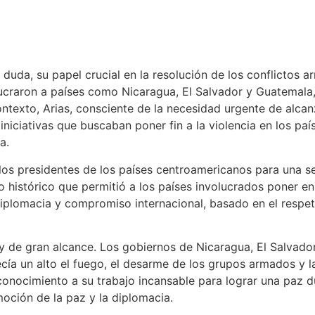
in duda, su papel crucial en la resolución de los conflict
volucraron a países como Nicaragua, El Salvador y Guatemal
ontexto, Arias, consciente de la necesidad urgente de alca
 iniciativas que buscaban poner fin a la violencia en los pa
a.
 los presidentes de los países centroamericanos para una s
 histórico que permitió a los países involucrados poner e
 diplomacia y compromiso internacional, basado en el respe
 de gran alcance. Los gobiernos de Nicaragua, El Salvador, 
ecía un alto el fuego, el desarme de los grupos armados y 
conocimiento a su trabajo incansable para lograr una paz d
oción de la paz y la diplomacia.