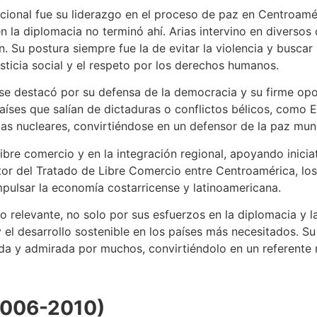
onal fue su liderazgo en el proceso de paz en Centroaméric
 la diplomacia no terminó ahí. Arias intervino en diversos
. Su postura siempre fue la de evitar la violencia y buscar
sticia social y el respeto por los derechos humanos.
se destacó por su defensa de la democracia y su firme oposi
aíses que salían de dictaduras o conflictos bélicos, como 
as nucleares, convirtiéndose en un defensor de la paz mun
ibre comercio y en la integración regional, apoyando inicia
tor del Tratado de Libre Comercio entre Centroamérica, los
mpulsar la economía costarricense y latinoamericana.
do relevante, no solo por sus esfuerzos en la diplomacia y l
 el desarrollo sostenible en los países más necesitados. S
ada y admirada por muchos, convirtiéndolo en un referente m
2006-2010)