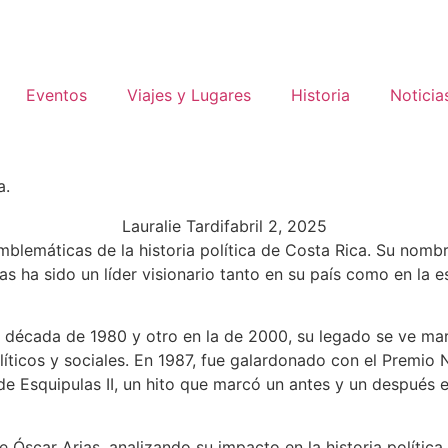
Eventos
Viajes y Lugares
Historia
Noticia
a.
Lauralie Tardif
abril 2, 2025
mblemáticas de la historia política de Costa Rica. Su nombr
as ha sido un líder visionario tanto en su país como en la
década de 1980 y otro en la de 2000, su legado se ve marc
líticos y sociales. En 1987, fue galardonado con el Premio 
e Esquipulas II, un hito que marcó un antes y un después e
e Óscar Arias, analizando su impacto en la historia política