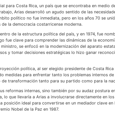
ial para Costa Rica, un país que se encontraba en medio d
abajo, Arias desarrolló un agudo sentido de las necesidade
bito político no fue inmediata, pero en los años 70 se unió
os de la democracia costarricense moderna.
ro de la estructura política del país, y en 1974, fue nombr
go fue clave para comprender las dinámicas de la economí
ministro, se enfocó en la modernización del aparato estatal
os y tomar decisiones estratégicas lo hizo ganar reconoci
yección política, al ser elegido presidente de Costa Rica 
do medidas para enfrentar tanto los problemas internos de
o de transformación tanto para su partido como para la nac
s reformas internas, sino también por su audaz postura en 
o que llevaría a Arias a involucrarse directamente en los 
posición ideal para convertirse en un mediador clave en lo
remio Nobel de la Paz en 1987.