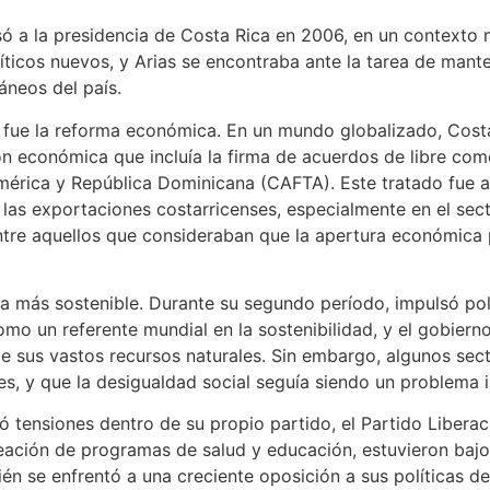
ó a la presidencia de Costa Rica en 2006, en un contexto m
ticos nuevos, y Arias se encontraba ante la tarea de mante
neos del país.
 fue la reforma económica. En un mundo globalizado, Cost
 económica que incluía la firma de acuerdos de libre come
mérica y República Dominicana (CAFTA). Este tratado fue 
 las exportaciones costarricenses, especialmente en el sect
tre aquellos que consideraban que la apertura económica p
ca más sostenible. Durante su segundo período, impulsó pol
o un referente mundial en la sostenibilidad, y el gobierno
e sus vastos recursos naturales. Sin embargo, algunos secto
es, y que la desigualdad social seguía siendo un problema 
ntó tensiones dentro de su propio partido, el Partido Liber
reación de programas de salud y educación, estuvieron bajo
ién se enfrentó a una creciente oposición a sus políticas 