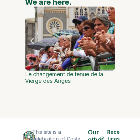
We are here.
We are
Police m
Le changement de tenue de la
Vierge des Anges
Our
This site is a
Rece
celebration of Costa
ticas
other