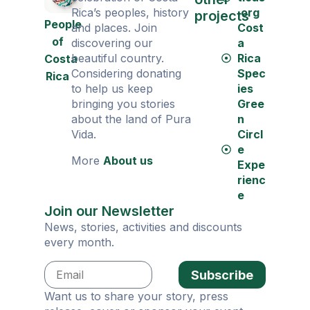
Rica’s peoples, history
.org
projects
People
and places. Join
Cost
of
discovering our
a
beautiful country.
Rica
Costa
Considering donating
Spec
Rica
to help us keep
ies
bringing you stories
Gree
about the land of Pura
n
Vida.
Circl
e
More
About us
Expe
rienc
e
Join our Newsletter
News, stories, activities and discounts
every month.
Subscribe
Want us to share your story, press