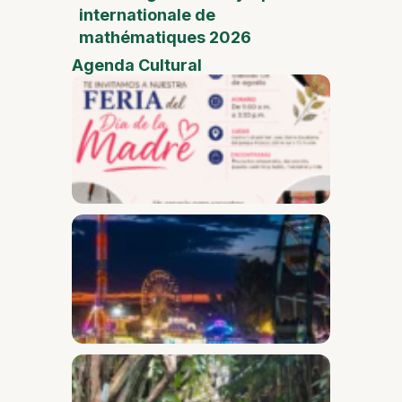
internationale de
mathématiques 2026
Agenda Cultural
Foire
de la
Fête
des
Mères
Desam
Fest
Conect
2026
Safari
dans le