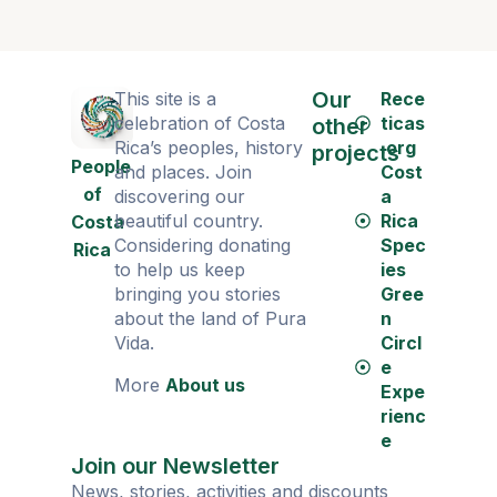
Our
This site is a
Rece
celebration of Costa
ticas
other
Rica’s peoples, history
.org
projects
People
and places. Join
Cost
of
discovering our
a
beautiful country.
Rica
Costa
Considering donating
Spec
Rica
to help us keep
ies
bringing you stories
Gree
about the land of Pura
n
Vida.
Circl
e
More
About us
Expe
rienc
e
Join our Newsletter
News, stories, activities and discounts