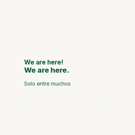
Celebra
anivers
de Oca 
grandes
naciona
interna
We are here!
We are here.
We are
Solo entre muchos