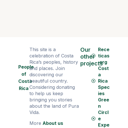
Una estat
Our
This site is a
Rece
celebration of Costa
ticas
other
Rica’s peoples, history
.org
projects
People
and places. Join
Cost
of
discovering our
a
beautiful country.
Rica
Costa
Considering donating
Spec
Rica
to help us keep
ies
bringing you stories
Gree
about the land of Pura
n
Vida.
Circl
e
More
About us
Expe