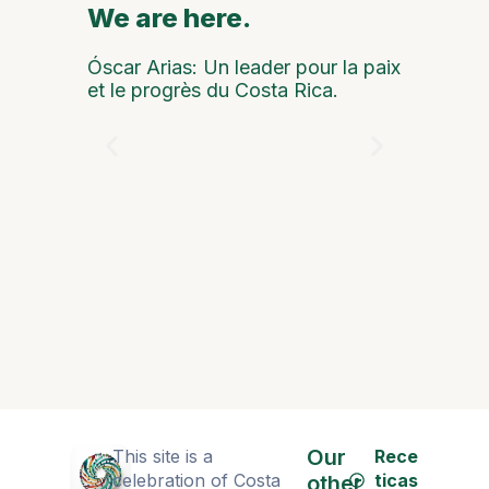
We are here.
We are
Óscar Arias: Un leader pour la paix
et le progrès du Costa Rica.
Seul par
Our
This site is a
Rece
celebration of Costa
ticas
other