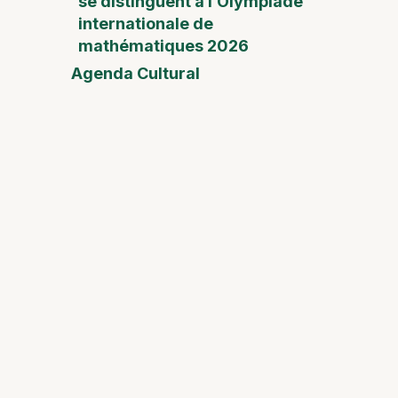
se distinguent à l’Olympiade
internationale de
mathématiques 2026
Agenda Cultural
Foire
de la
Fête
des
Mères
Desam
Fest
Conect
2026
Safari
dans le