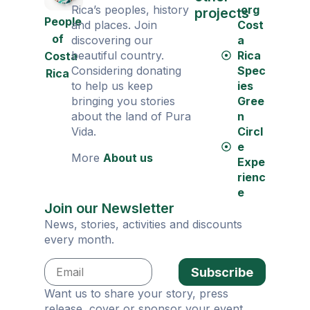
Rica’s peoples, history
.org
projects
People
and places. Join
Cost
of
discovering our
a
beautiful country.
Rica
Costa
Considering donating
Spec
Rica
to help us keep
ies
bringing you stories
Gree
about the land of Pura
n
Vida.
Circl
e
More
About us
Expe
rienc
e
Join our Newsletter
News, stories, activities and discounts
every month.
Subscribe
Want us to share your story, press
release, cover or sponsor your event