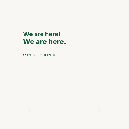
grands
artiste
nationa
interna
We are here!
We are here.
We are
Gens heureux