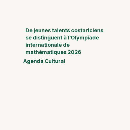
De jeunes talents costariciens
se distinguent à l’Olympiade
internationale de
mathématiques 2026
Agenda Cultural
Foire
de la
Fête
des
Mères
Desam
Fest
Conect