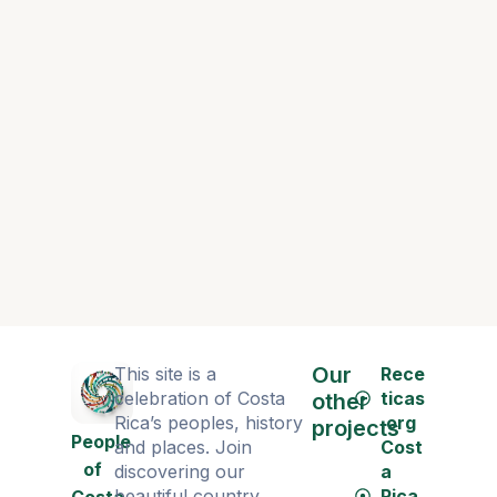
Plus près
Negrita d
Our
This site is a
Rece
celebration of Costa
ticas
other
Rica’s peoples, history
.org
projects
People
and places. Join
Cost
of
discovering our
a
beautiful country.
Rica