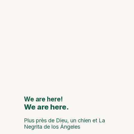
et les l
histori
Le 111e
anniver
de Mon
Oca cé
avec d
grands
artiste
nationa
interna
We are here!
We are here.
We are
Plus près de Dieu, un chien et La
Negrita de los Ángeles