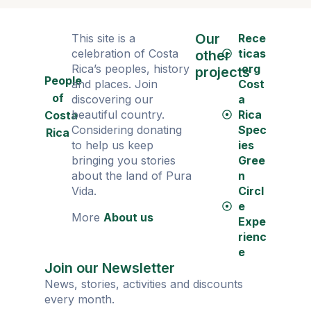
Our
This site is a
Rece
celebration of Costa
ticas
other
Rica’s peoples, history
.org
projects
People
and places. Join
Cost
of
discovering our
a
beautiful country.
Rica
Costa
Considering donating
Spec
Rica
to help us keep
ies
bringing you stories
Gree
about the land of Pura
n
Vida.
Circl
e
More
About us
Expe
rienc
e
Join our Newsletter
News, stories, activities and discounts
every month.