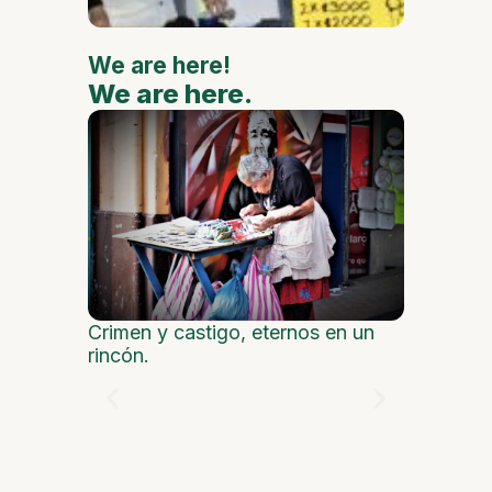
interna
We are here!
We are here.
We are
Crimen y castigo, eternos en un
rincón.