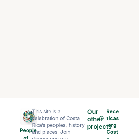
Elisa, no
a la pájar
Our
This site is a
Rece
celebration of Costa
ticas
other
Rica’s peoples, history
.org
projects
People
and places. Join
Cost
of
discovering our
a