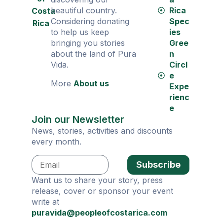
beautiful country.
Rica
Costa
Considering donating
Spec
Rica
to help us keep
ies
bringing you stories
Gree
about the land of Pura
n
Vida.
Circl
e
More
About us
Expe
rienc
e
Join our Newsletter
News, stories, activities and discounts
every month.
Subscribe
Want us to share your story, press
release, cover or sponsor your event
write at
puravida@peopleofcostarica.com