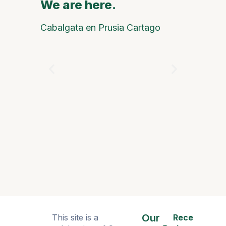
We are here.
We are
Cabalgata en Prusia Cartago
Óscar Ari
el progre
Our
This site is a
Rece