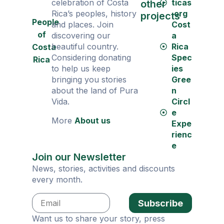
celebration of Costa
ticas
other
Rica’s peoples, history
.org
projects
People
and places. Join
Cost
of
discovering our
a
beautiful country.
Rica
Costa
Considering donating
Spec
Rica
to help us keep
ies
bringing you stories
Gree
about the land of Pura
n
Vida.
Circl
e
More
About us
Expe
rienc
e
Join our Newsletter
News, stories, activities and discounts
every month.
Subscribe
Want us to share your story, press