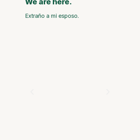
We are here.
We are
Extraño a mi esposo.
Una estat