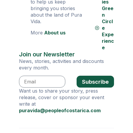
to help us keep
ies
bringing you stories
Gree
about the land of Pura
n
Vida.
Circl
e
More
About us
Expe
rienc
e
Join our Newsletter
News, stories, activities and discounts
every month.
Subscribe
Want us to share your story, press
release, cover or sponsor your event
write at
puravida@peopleofcostarica.com