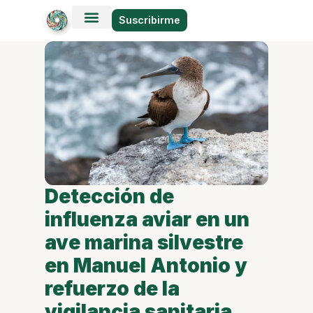
Suscribirme
Historias en Fotos
Viajes y Lugares
Detección de
influenza aviar en un
ave marina silvestre
en Manuel Antonio y
refuerzo de la
vigilancia sanitaria