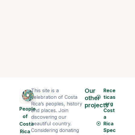
Our
This site is a
Rece
celebration of Costa
ticas
other
Rica’s peoples, history
.org
projects
People
and places. Join
Cost
of
discovering our
a
beautiful country.
Rica
Costa
Considering donating
Spec
Rica