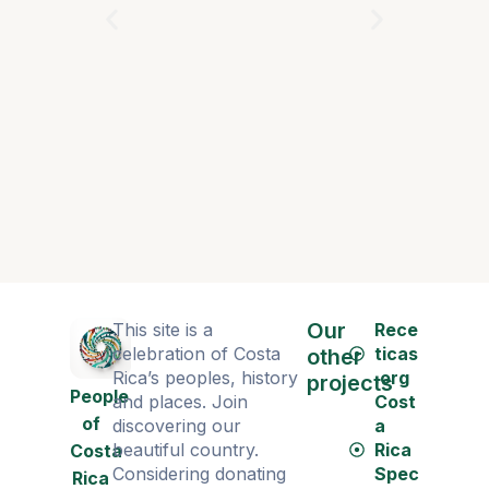
Je ne me
nom.
Our
This site is a
Rece
celebration of Costa
ticas
other
Rica’s peoples, history
.org
projects
People
and places. Join
Cost
of
discovering our
a
beautiful country.
Rica
Costa
Considering donating
Spec
Rica