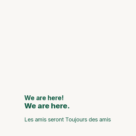
et les l
histori
Le 111e
anniver
de Mon
Oca cé
avec d
grands
artiste
nationa
interna
We are here!
We are here.
We are
Les amis seront Toujours des amis