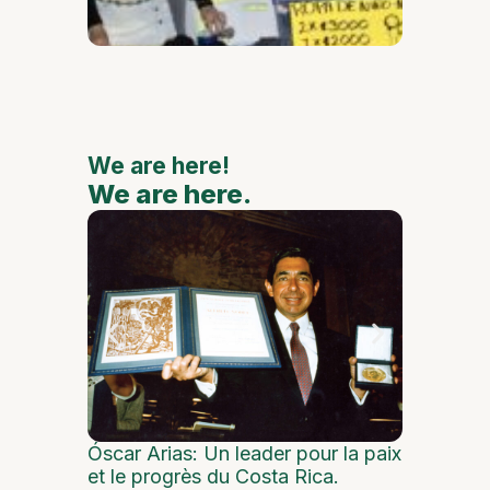
avec d
grands
artiste
nationa
interna
We are here!
We are here.
We are
Cosplays 
Óscar Arias: Un leader pour la paix
et le progrès du Costa Rica.