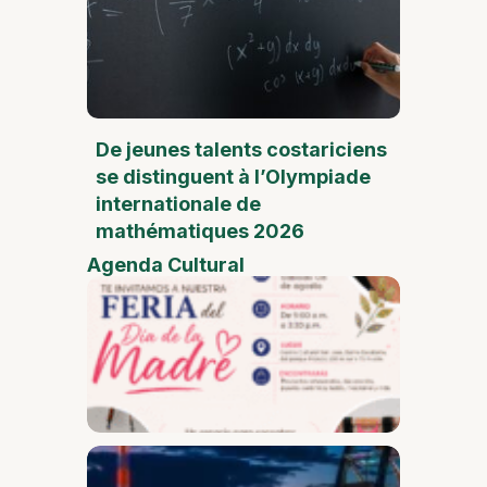
De jeunes talents costariciens
se distinguent à l’Olympiade
internationale de
mathématiques 2026
Agenda Cultural
Foire
de la
Fête
des
Mères
Desam
Fest