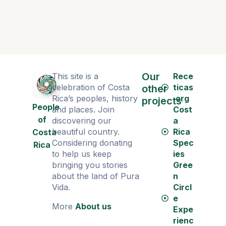
Our
This site is a
Rece
celebration of Costa
ticas
other
Rica’s peoples, history
.org
projects
People
and places. Join
Cost
of
discovering our
a
beautiful country.
Rica
Costa
Considering donating
Spec
Rica
to help us keep
ies
bringing you stories
Gree
about the land of Pura
n
Vida.
Circl
e
More
About us
Expe
rienc