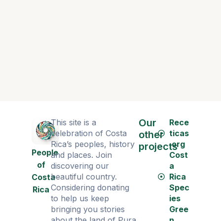
Gens heu
Our
This site is a
Rece
celebration of Costa
ticas
other
Rica’s peoples, history
.org
projects
People
and places. Join
Cost
of
discovering our
a
beautiful country.
Rica
Costa
Considering donating
Spec
Rica
to help us keep
ies
bringing you stories
Gree
about the land of Pura
n