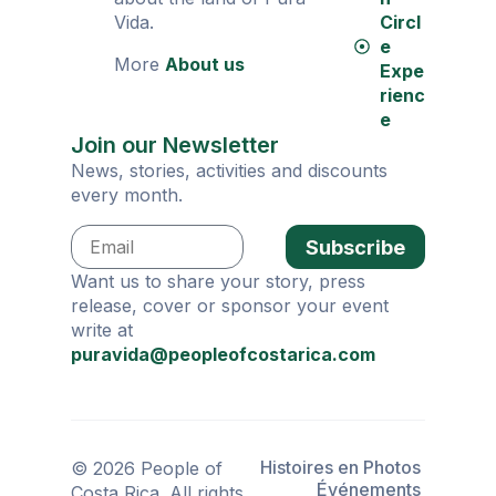
Vida.
Circl
e
More
About us
Expe
rienc
e
Join our Newsletter
News, stories, activities and discounts
every month.
Subscribe
Want us to share your story, press
release, cover or sponsor your event
write at
puravida@peopleofcostarica.com
Histoires en Photos
© 2026 People of
Événements
Costa Rica. All rights