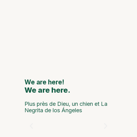
Le 111e
anniver
de Mon
Oca cé
avec d
grands
artiste
nationa
interna
We are here!
We are here.
We are
Plus près de Dieu, un chien et La
Negrita de los Ángeles