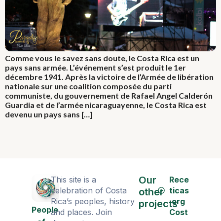
Comme vous le savez sans doute, le Costa Rica est un
pays sans armée. L’événement s’est produit le 1er
décembre 1941. Après la victoire de l’Armée de libération
nationale sur une coalition composée du parti
communiste, du gouvernement de Rafael Angel Calderón
Guardia et de l’armée nicaraguayenne, le Costa Rica est
devenu un pays sans […]
Our
This site is a
Rece
celebration of Costa
ticas
other
Rica’s peoples, history
.org
projects
People
and places. Join
Cost