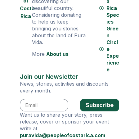
of
discovering our
a
beautiful country.
Rica
Costa
Considering donating
Spec
Rica
to help us keep
ies
bringing you stories
Gree
about the land of Pura
n
Vida.
Circl
e
More
About us
Expe
rienc
e
Join our Newsletter
News, stories, activities and discounts
every month.
Subscribe
Want us to share your story, press
release, cover or sponsor your event
write at
puravida@peopleofcostarica.com