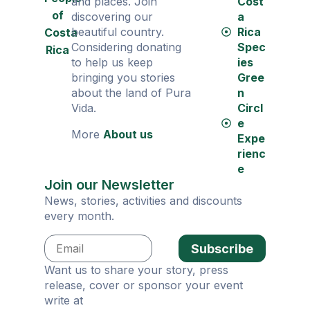
and places. Join
Cost
of
discovering our
a
beautiful country.
Rica
Costa
Considering donating
Spec
Rica
to help us keep
ies
bringing you stories
Gree
about the land of Pura
n
Vida.
Circl
e
More
About us
Expe
rienc
e
Join our Newsletter
News, stories, activities and discounts
every month.
Subscribe
Want us to share your story, press
release, cover or sponsor your event
write at