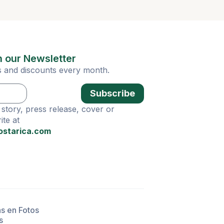
n our Newsletter
ies and discounts every month.
Subscribe
story, press release, cover or
te at
ostarica.com
as en Fotos
s