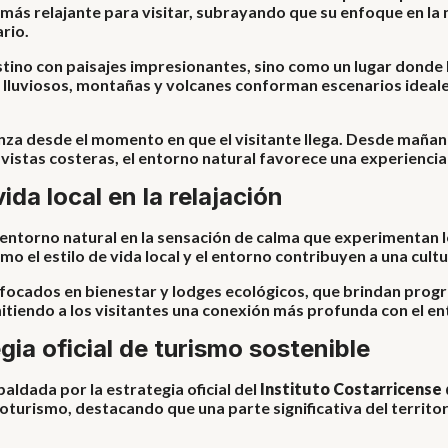
 más relajante para visitar, subrayando que su enfoque en la n
rio.
tino con paisajes impresionantes, sino como un lugar donde l
s lluviosos, montañas y volcanes conforman escenarios ideales
enza desde el momento en que el visitante llega. Desde mañan
istas costeras, el entorno natural favorece una experienci
vida local en la relajación
l entorno natural en la sensación de calma que experimentan 
o el estilo de vida local y el entorno contribuyen a una cultu
enfocados en bienestar y lodges ecológicos, que brindan pro
iendo a los visitantes una conexión más profunda con el ento
ia oficial de turismo sostenible
ldada por la estrategia oficial del
Instituto Costarricense 
oturismo, destacando que una parte significativa del territo