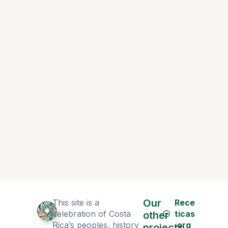
Our
This site is a
Rece
celebration of Costa
ticas
other
Rica’s peoples, history
.org
projects