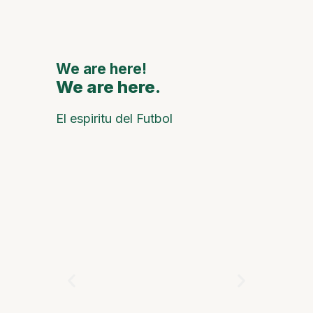
grandes
naciona
interna
We are here!
We are here.
We are
El espiritu del Futbol
Cabalgata