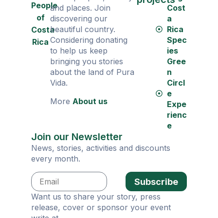
People
and places. Join
Cost
of
discovering our
a
beautiful country.
Rica
Costa
Considering donating
Spec
Rica
to help us keep
ies
bringing you stories
Gree
about the land of Pura
n
Vida.
Circl
e
More
About us
Expe
rienc
e
Join our Newsletter
News, stories, activities and discounts
every month.
Subscribe
Want us to share your story, press
release, cover or sponsor your event