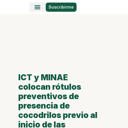
Suscribirme
Historias en Fotos
Viajes y Lugares
ICT y MINAE
colocan rótulos
preventivos de
presencia de
cocodrilos previo al
inicio de las