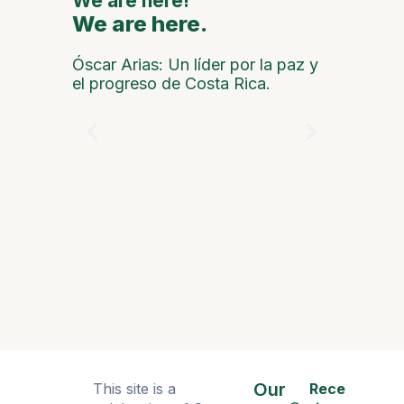
We are here!
We are here.
We are
Óscar Arias: Un líder por la paz y
el progreso de Costa Rica.
Talamanca
Our
This site is a
Rece