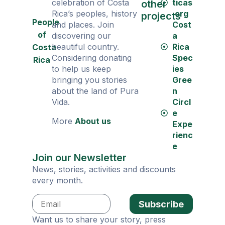
celebration of Costa
ticas
other
Rica’s peoples, history
.org
projects
People
and places. Join
Cost
of
discovering our
a
beautiful country.
Rica
Costa
Considering donating
Spec
Rica
to help us keep
ies
bringing you stories
Gree
about the land of Pura
n
Vida.
Circl
e
More
About us
Expe
rienc
e
Join our Newsletter
News, stories, activities and discounts
every month.
Subscribe
Want us to share your story, press