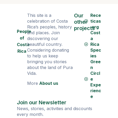
Our
This site is a
Rece
celebration of Costa
ticas
other
Rica’s peoples, history
.org
projects
People
and places. Join
Cost
of
discovering our
a
beautiful country.
Rica
Costa
Considering donating
Spec
Rica
to help us keep
ies
bringing you stories
Gree
about the land of Pura
n
Vida.
Circl
e
More
About us
Expe
rienc
e
Join our Newsletter
News, stories, activities and discounts
every month.