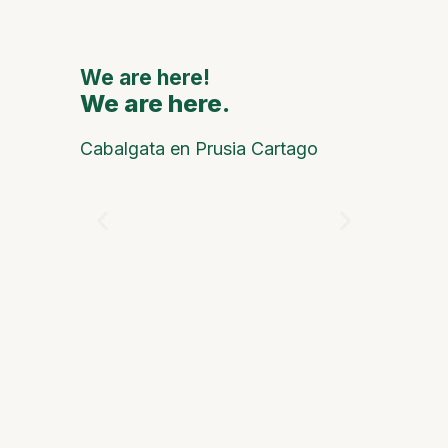
We are here!
We are here.
We are
Cabalgata en Prusia Cartago
Víctor de