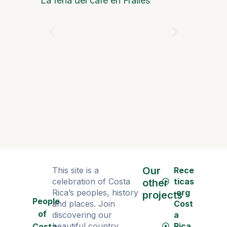
La feria del café en Frailes
Blues y G
Our
This site is a
Rece
celebration of Costa
ticas
other
Rica’s peoples, history
.org
projects
People
and places. Join
Cost
of
discovering our
a
beautiful country.
Rica
Costa