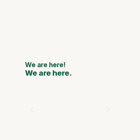
Celebra
anivers
de Oca 
grandes
naciona
interna
We are here!
We are here.
We are