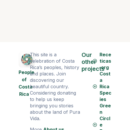
Monument
Our
This site is a
Rece
celebration of Costa
ticas
other
Rica’s peoples, history
.org
projects
People
and places. Join
Cost
of
discovering our
a
beautiful country.
Rica
Costa
Considering donating
Spec
Rica
to help us keep
ies
bringing you stories
Gree
about the land of Pura
n
Vida.
Circl
e
More
About us