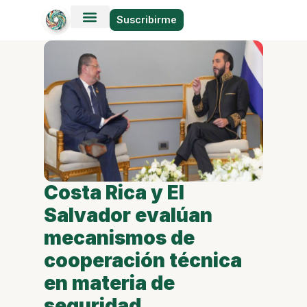
Suscribirme
Historias en Fotos
Viajes y Lugares
Costa Rica y El
Salvador evalúan
mecanismos de
cooperación técnica
en materia de
seguridad.