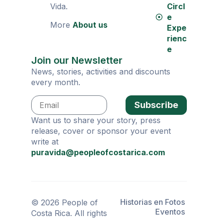
Vida.
Circl
e
More
About us
Expe
rienc
e
Join our Newsletter
News, stories, activities and discounts
every month.
Subscribe
Want us to share your story, press
release, cover or sponsor your event
write at
puravida@peopleofcostarica.com
Historias en Fotos
© 2026 People of
Eventos
Costa Rica. All rights