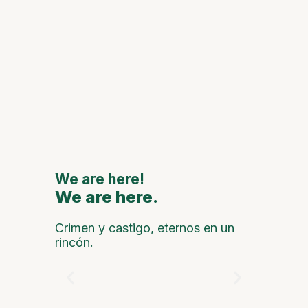
Espaci
Históri
Celebra
anivers
de Oca 
grandes
naciona
interna
We are here!
We are here.
We are
Crimen y castigo, eternos en un
rincón.