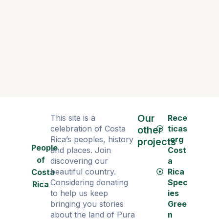
Reforest
árboles 
Our
This site is a
Rece
celebration of Costa
ticas
other
Rica’s peoples, history
.org
projects
People
and places. Join
Cost
of
discovering our
a
beautiful country.
Rica
Costa
Considering donating
Spec
Rica
to help us keep
ies
bringing you stories
Gree
about the land of Pura
n