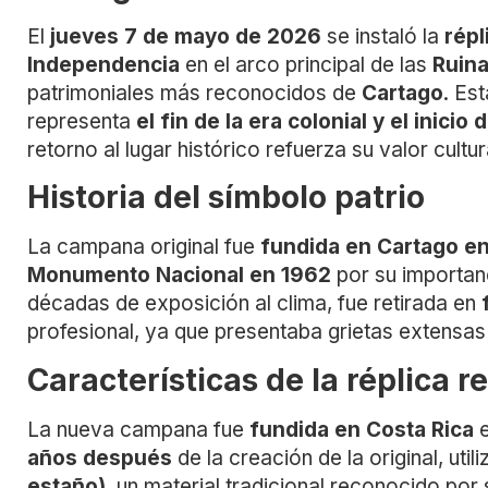
El
jueves 7 de mayo de 2026
se instaló la
répl
Independencia
en el arco principal de las
Ruina
patrimoniales más reconocidos de
Cartago
. Es
representa
el fin de la era colonial y el inici
retorno al lugar histórico refuerza su valor cultur
Historia del símbolo patrio
La campana original fue
fundida en Cartago en
Monumento Nacional en 1962
por su importanc
décadas de exposición al clima, fue retirada en
profesional, ya que presentaba grietas extensas
Características de la réplica 
La nueva campana fue
fundida en Costa Rica
e
años después
de la creación de la original, uti
estaño)
, un material tradicional reconocido por