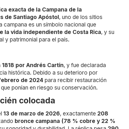
ica exacta de la Campana de la
s de Santiago Apóstol
, uno de los sitios
ta campana es un símbolo nacional que
o de la vida independiente de Costa Rica
, y su
al y patrimonial para el país.
 1818 por Andrés Cartín
, y fue declarada
ia histórica. Debido a su deterioro por
febrero de 2024
para recibir restauración
 que ponían en riesgo su conservación.
recién colocada
l
13 de marzo de 2026
, exactamente
208
lizando
bronce campana (78 % cobre y 22 %
 su sonoridad y durabilidad. La réplica pesa
290